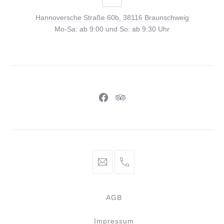
Straße
Hannoversche Straße 60b, 38116 Braunschweig
60b,
Mo-Sa: ab 9:00 und So: ab 9:30 Uhr
38116
Braunschweig
Neues
Neues
Fenster
Fenster
info@braunschweiger-
+49
parlament.de
531
886
AGB
981
44
Impressum