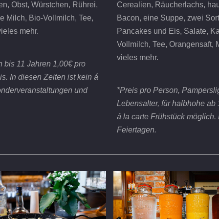
n, Obst, Würstchen, Rührei,
Cerealien, Räucherlachs, ha
e Milch, Bio-Vollmilch, Tee,
Bacon, eine Suppe, zwei Sort
ieles mehr.
Pancakes und Eis, Salate, Kaf
Vollmilch, Tee, Orangensaft, 
vieles mehr.
n bis 11 Jahren 1,00€ pro
. In diesen Zeiten ist kein á
 Sonderveranstaltungen und
*Preis pro Person, Pamperslig
Lebensalter, für halbhohe ab 1
á la carte Frühstück möglich.
Feiertagen.