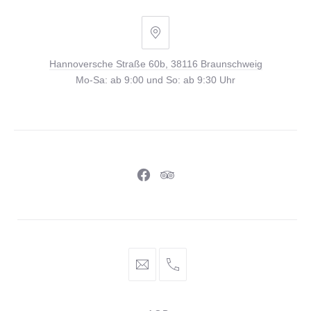
Hannoversche
Straße
Hannoversche Straße 60b, 38116 Braunschweig
60b,
Mo-Sa: ab 9:00 und So: ab 9:30 Uhr
38116
Braunschweig
Neues
Neues
Fenster
Fenster
info@braunschweiger-
+49
parlament.de
531
886