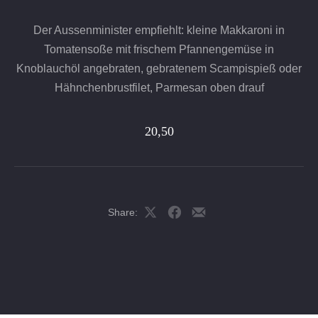
Der Aussenminister empfiehlt: kleine Makkaroni in
Tomatensoße mit frischem Pfannengemüse in
Knoblauchöl angebraten, gebratenem Scampispieß oder
Hähnchenbrustfilet, Parmesan oben drauf
20,50
Share:
Share
Share
Share
on
on
by
X
Facebook
Email