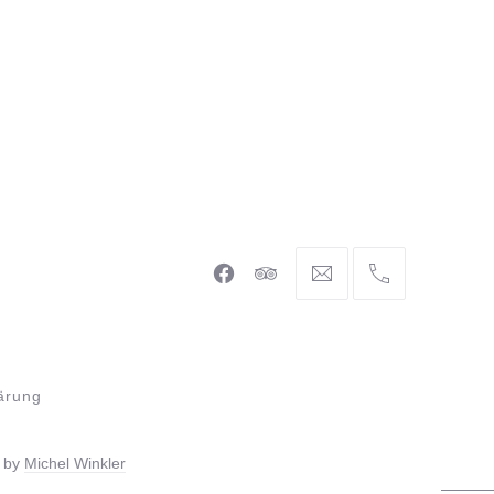
Neues
Neues
info@braunschweiger-
+49
Fenster
Fenster
parlament.de
531
886
981
44
ärung
e by
Michel Winkler