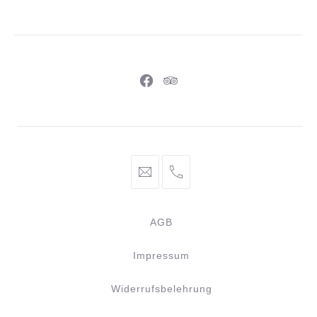
Braunschweig
Neues
Neues
Fenster
Fenster
info@braunschweiger-
+49
parlament.de
531
886
AGB
981
44
Impressum
Widerrufsbelehrung