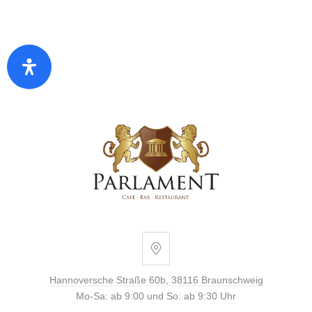
Zurück
Wei
Hannoversche
Straße
Hannoversche Straße 60b, 38116 Braunschweig
60b,
Mo-Sa: ab 9:00 und So: ab 9:30 Uhr
38116