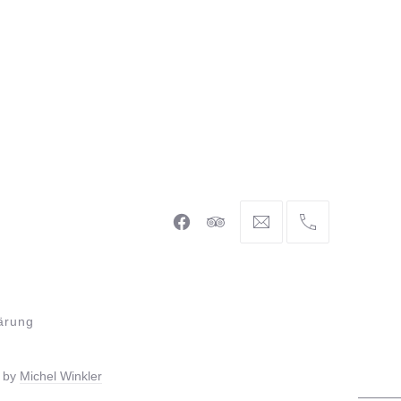
Neues
Neues
info@braunschweiger-
+49
Fenster
Fenster
parlament.de
531
886
981
44
ärung
e by
Michel Winkler