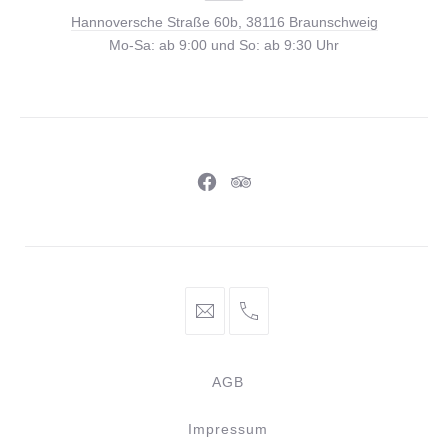
Straße
Hannoversche Straße 60b, 38116 Braunschweig
60b,
Mo-Sa: ab 9:00 und So: ab 9:30 Uhr
38116
Braunschweig
Neues
Neues
Fenster
Fenster
info@braunschweiger-
+49
parlament.de
531
886
AGB
981
44
Impressum