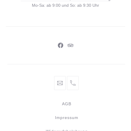
60b,
Mo-Sa: ab 9:00 und So: ab 9:30 Uhr
38116
Braunschweig
Neues
Neues
Fenster
Fenster
info@braunschweiger-
+49
parlament.de
531
886
AGB
981
44
Impressum