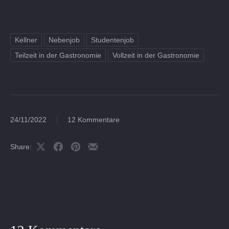
Kellner
Nebenjob
Studentenjob
Teilzeit in der Gastronomie
Vollzeit in der Gastronomie
24/11/2022
12 Kommentare
Share:
Share
Share
Share
Share
on
on
on
by
X
Facebook
Pinterest
Email