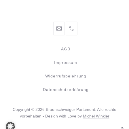
Fenster
Fenster
info@braunschweiger-
+49
parlament.de
531
886
AGB
981
44
Impressum
Widerrufsbelehrung
Datenschutzerklärung
Copyright © 2026
Braunschweiger Parlament
. Alle rechte
vorbehalten - Design with Love by
Michel Winkler
WordPress