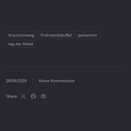
braunschweig
Frühstücksbuffet
parlament
tag der Arbeit
28/04/2026
Keine Kommentare
Share:
Share
Share
Share
on
on
by
X
Facebook
Email