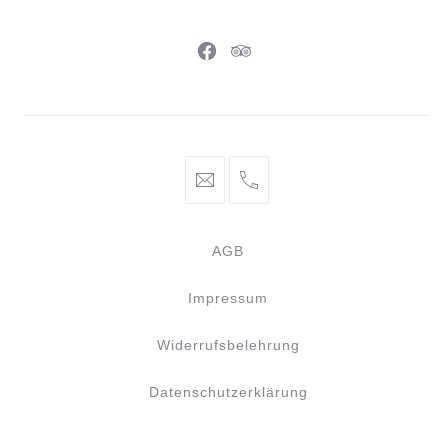
Neues
Neues
Fenster
Fenster
info@braunschweiger-
+49
parlament.de
531
886
AGB
981
44
Impressum
Widerrufsbelehrung
Datenschutzerklärung