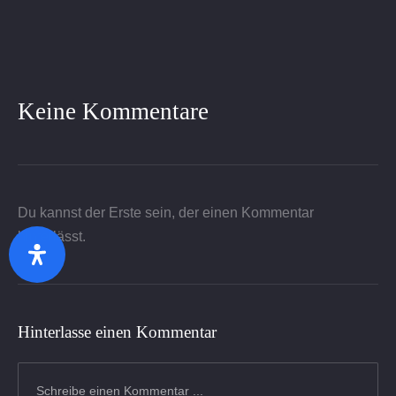
X
Facebook
Pinterest
Email
Keine Kommentare
Du kannst der Erste sein, der einen Kommentar
hinterlässt.
Zurück
Wei
Hinterlasse einen Kommentar