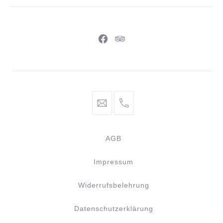
Neues
Neues
Fenster
Fenster
info@braunschweiger-
+49
parlament.de
531
886
AGB
981
44
Impressum
Widerrufsbelehrung
Datenschutzerklärung