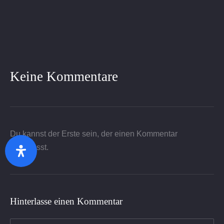
on
on
on
by
X
Facebook
Pinterest
Email
Keine Kommentare
Du kannst der Erste sein, der einen Kommentar
hinterlässt.
Zurück
Wei
Hinterlasse einen Kommentar