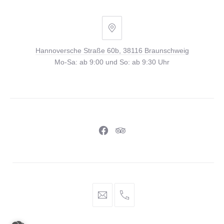
Hannoversche
Straße
Hannoversche Straße 60b, 38116 Braunschweig
60b,
Mo-Sa: ab 9:00 und So: ab 9:30 Uhr
38116
Braunschweig
Neues
Neues
Fenster
Fenster
info@braunschweiger-
+49
parlament.de
531
886